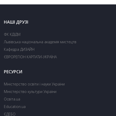
НАШІ ДРУЗІ
ФК КДІДМ
Львівська національна академія мистецтв
Кафедра ДИЗАЙН
ЄВРОРЕГІОН КАРПАТИ-УКРАЇНА
РЕСУРСИ
Міністерство освіти і науки України
Міністерство культури України
Освіта.ua
Education.ua
ЄДЕБО