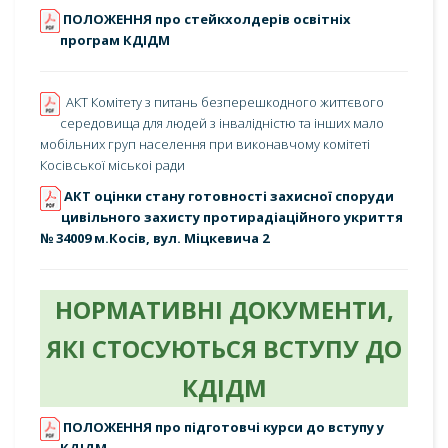
ПОЛОЖЕННЯ про стейкхолдерів освітніх
програм КДІДМ
АКТ Комiтету з питань безперешкодного життєвого
середовища для людей з iнвалiднiстю та iнших мало
мобiльних груп населення при виконавчому комiтетi
Косiвської мiськоi ради
АКТ оцінки стану готовності захисної споруди
цивільного захисту протирадіаційного укриття
№ 34009 м.Косів, вул. Міцкевича 2
НОРМАТИВНІ ДОКУМЕНТИ,
ЯКІ СТОСУЮТЬСЯ ВСТУПУ ДО
КДІДМ
ПОЛОЖЕННЯ про підготовчі курси до вступу у