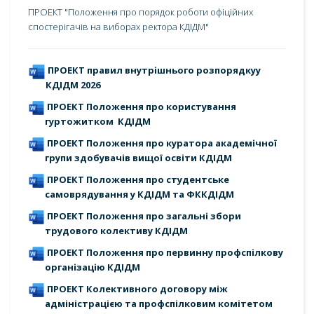
ПРОЕКТ "Положення про порядок роботи офіційних
спостерігачів на виборах ректора КДІДМ"
ПРОЕКТ правил внутрішнього розпорядкуу
КДІДМ 2026
ПРОЕКТ Положення
про користування
гуртожитком
КДІДМ
ПРОЕКТ Положення
про куратора академічної
групи здобувачів вищої освіти
КДІДМ
ПРОЕКТ Положення
про студентське
самоврядування у КДІДМ та ФК
КДІДМ
ПРОЕКТ Положення про загальні збори
трудового колективу КДІДМ
ПРОЕКТ Положення про первинну профспілкову
організацію КДІДМ
ПРОЕКТ Колективного договору між
адміністрацією та профспілковим комітетом