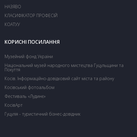
НАЗЯВО
КЛАСИФІКАТОР ПРОФЕСІЙ
КОАТУУ
КОРИСНІ ПОСИЛАННЯ
Музейний фонд України
Національний музей народного мистецтва Гуцульщини та
Покуття
Косів. Інформаційно-довідковий сайт міста та району
Косівський фотоальбом
Фестиваль «Лудинє»
КосівАрт
Гуцулія - туристичний бізнес-довідник