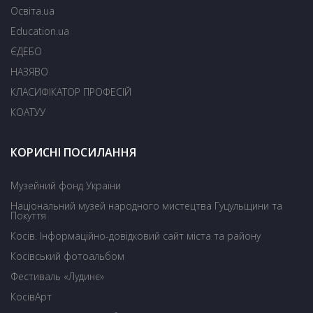
Освіта.ua
Education.ua
ЄДЕБО
НАЗЯВО
КЛАСИФІКАТОР ПРОФЕСІЙ
КОАТУУ
КОРИСНІ ПОСИЛАННЯ
Музейний фонд України
Національний музей народного мистецтва Гуцульщини та
Покуття
Косів. Інформаційно-довідковий сайт міста та району
Косівський фотоальбом
Фестиваль «Лудинє»
КосівАрт