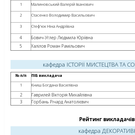
1
Малиновський Валерій Іванович
2
Стасенко Володимир Васильович
3
Стеф'юк Ніна Андріївна
4
Бович-Углер Людмила Юріївна
5
Халілов Роман Рамільович
кафедра ІСТОРІЇ МИСТЕЦТВА ТА 
№ п/п
ПІБ викладача
1
Книш Богдана Василівна
2
Гаврилей Вікторія Михайлівна
3
Горбань Річард Анатолієвич
Рейтинг викладачів 
кафедра ДЕКОРАТИ