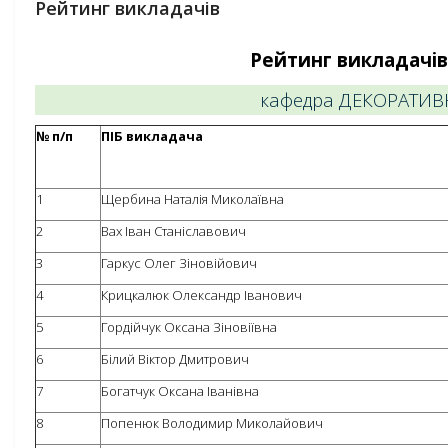
Рейтинг викладачів
Рейтинг викладачів 
кафедра ДЕКОРАТИ
№ п/п
ПІБ викладача
1
Щербина Наталія Миколаївна
2
Вах Іван Станіславович
3
Гаркус Олег Зіновійович
4
Крицкалюк Олександр Іванович
5
Гордійчук Оксана Зіновіївна
6
Білий Віктор Дмитрович
7
Богатчук Оксана Іванівна
8
Попенюк Володимир Миколайович