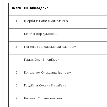
№ п/п
ПІБ викладача
1
Щербина Наталія Миколаївна
2
Білий Віктор Дмитрович
3
Попенюк Володимир Миколайович
4
Гаркус Олег Зіновійович
5
Крицкалюк Олександр Іванович
6
Гордійчук Оксана Зіновіївна
7
Богатчук Оксана Іванівна