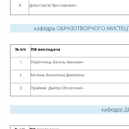
8
Дутка Сергій Ярославович
кафедра ОБРАЗОТВОРЧОГО МИСТЕЦ
№ п/п
ПІБ викладача
1
Перегінець Василь Іванович
2
Молинь Валентина Дмитрівна
3
Приймак Дмитро Йосипович
кафедра 