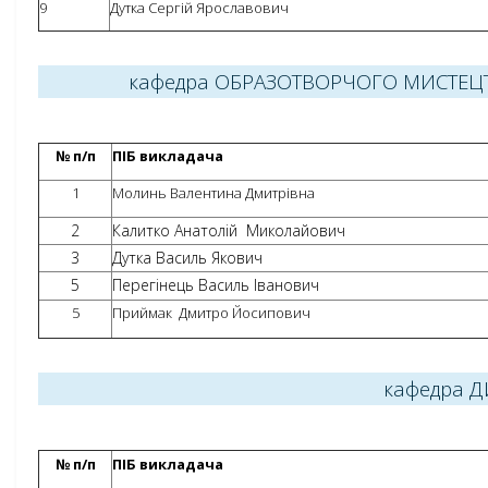
9
Дутка Сергій Ярославович
кафедра ОБРАЗОТВОРЧОГО МИСТЕЦ
№ п/п
ПІБ викладача
1
Молинь Валентина Дмитрівна
2
Калитко Анатолій Миколайович
3
Дутка Василь Якович
5
Перегінець Василь Іванович
5
Приймак Дмитро Йосипович
кафедра 
№ п/п
ПІБ викладача