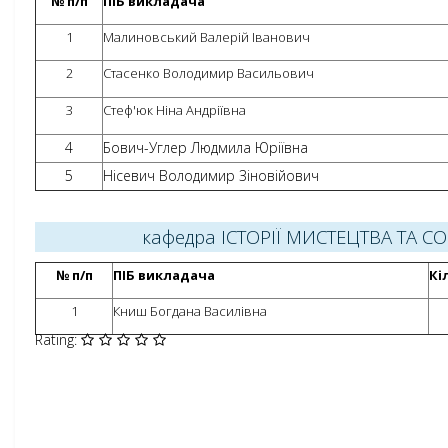
№ п/п
ПІБ викладача
1
Малиновський Валерій Іванович
2
Стасенко Володимир Васильович
3
Стеф'юк Ніна Андріївна
4
Бович-Углер Людмила Юріївна
5
Нісевич Володимир Зіновійович
кафедра ІСТОРІЇ МИСТЕЦТВА ТА 
№ п/п
ПІБ викладача
Кі
1
Книш Богдана Василівна
Rating: