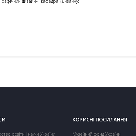
 «Графічний дизайн», кафедра «Дизайну;
СИ
КОРИСНІ ПОСИЛАННЯ
рство освіти і науки України
Музейний фонд України