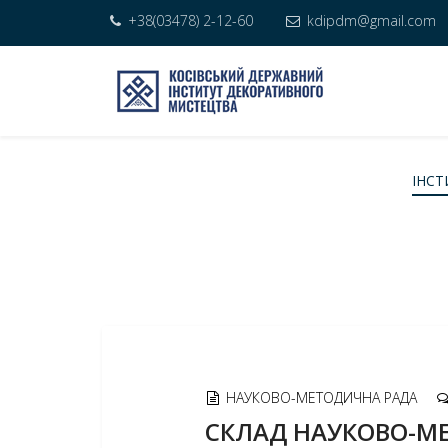
+38(03478) 2-12-60
kdipdm@gmail.com
ІНСТ
НАУКОВО-МЕТОДИЧНА РАДА
СКЛАД НАУКОВО-М