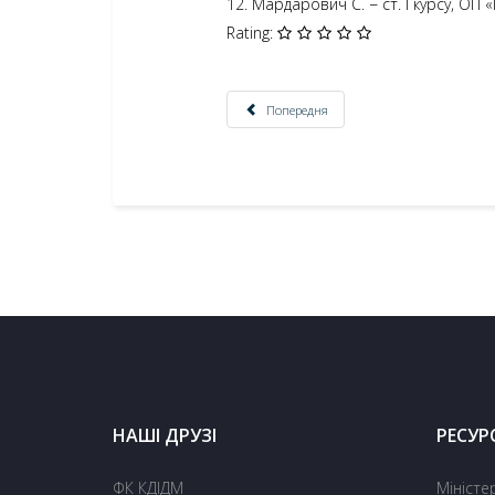
12. Мардарович С. − ст. І курсу, ОП
Rating:
Попередня
НАШІ ДРУЗІ
РЕСУР
ФК КДІДМ
Міністе