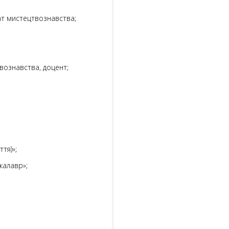
дат мистецтвознавства;
вознавства, доцент;
тя)»;
калавр»;