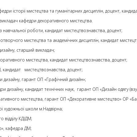
федри історії мистецтва та гуманітарних дисциплін, доцент, канди
й викладач кафедри декоративного мистецтва.
а з навчальної роботи, кандидат мистецтвознавства, доцент;
зотворчого мистецтва та академічних дисциплін, кандидат мистецт
 дизайну, старший викладач;
екоративного мистецтва, кандидат мистецтвознавства, доцент;
ДМ, кандидат мистецтвознавства, доцент;
и дизайну, гарант ОП «Графічний дизайн»;
дри дизайну, кандидат технічних наук, гарант ОП «Дизайн одягу (взут
коративного мистецтва, гарант ОП «Декоративне мистецтво» ОР «Ба
ої художньої школи м.Надвірна;
го відділу КДІДМ;
вр», кафедра ДМ;