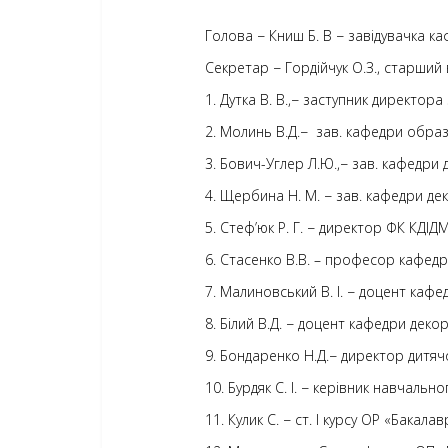
Голова − Книш Б. В − завідувачка ка
Секретар − Гордійчук О.З., старши
1. Дутка В. В.,− заступник директор
2. Молинь В.Д.− зав. кафедри обра
3. Бович-Углер Л.Ю.,− зав. кафедри
4. Щербина Н. М. − зав. кафедри д
5. Стеф’юк Р. Г. − директор ФК КДІ
6. Стасенко В.В. – професор кафедр
7. Малиновський В. І. − доцент кафе
8. Білий В.Д. − доцент кафедри де
9. Бондаренко Н.Д.− директор дитяч
10. Бурдяк С. І. − керівник навчально
11. Кулик С. − ст. І курсу ОР «Бакала