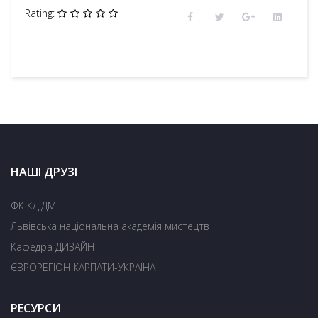
Rating:
НАШІ ДРУЗІ
ФК КДІДМ
Львівська національна академія мистецтв
Кафедра ДИЗАЙН
ЄВРОРЕГІОН КАРПАТИ-УКРАЇНА
РЕСУРСИ