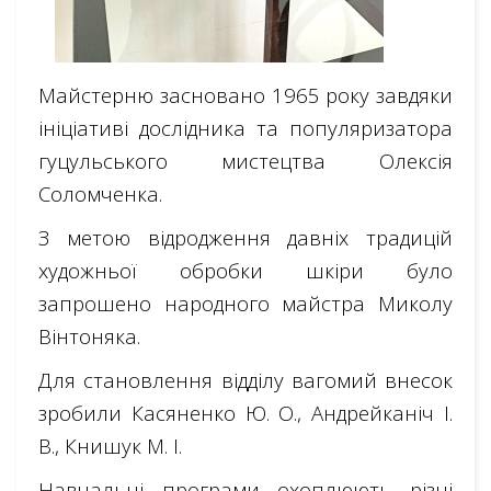
Майстерню засновано 1965 року завдяки
ініціативі дослідника та популяризатора
гуцульського мистецтва Олексія
Соломченка.
З метою відродження давніх традицій
художньої обробки шкіри було
запрошено народного майстра Миколу
Вінтоняка.
Для становлення відділу вагомий внесок
зробили Касяненко Ю. О., Андрейканіч І.
В., Книшук М. І.
Навчальні програми охоплюють різні