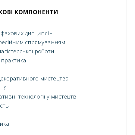
ЗКОВІ КОМПОНЕНТИ
 фахових дисциплін
офесійним спрямуванням
агістерської роботи
 практика
декоративного мистецтва
ння
тивні технології у мистецтві
сть
ика