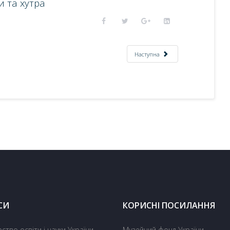
и та хутра
Наступна
СИ
КОРИСНІ ПОСИЛАННЯ
рство освіти і науки України
Музейний фонд України