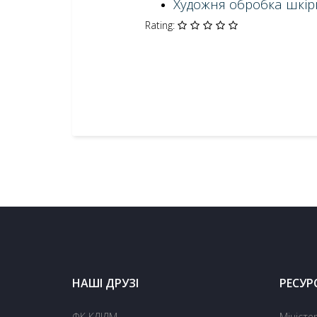
Художня обробка шкір
Rating:
НАШІ ДРУЗІ
РЕСУР
ФК КДІДМ
Міністе