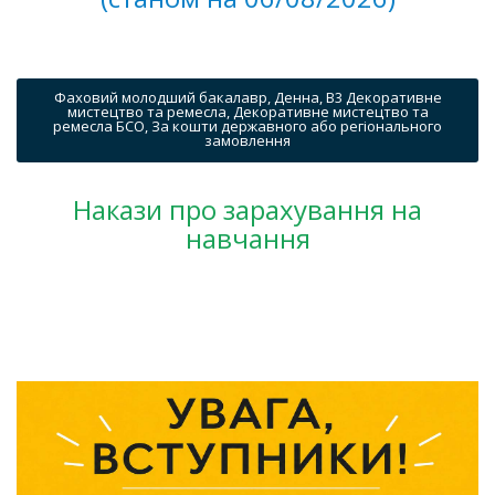
Фаховий молодший бакалавр, Денна, B3 Декоративне
мистецтво та ремесла, Декоративне мистецтво та
ремесла БСО, За кошти державного або регіонального
замовлення
Накази про зарахування на
навчання