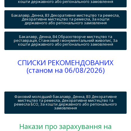
кошти державного або регіонального замовлення
Бакалавр, Денна, B3 Декоративне мистецтво та ремесла,
Декоративне мистецтво та ремесла, За кошти
державного або регіонального замовлення
Бакалавр, Денна, B4 Образотворче мистецтво та
реставрація, Станковий і монументальний живопис, За
кошти державного або регіонального замовлення
СПИСКИ РЕКОМЕНДОВАНИХ
(станом на 06/08/2026)
Фаховий молодший бакалавр, Денна, B3 Декоративне
мистецтво та ремесла, Декоративне мистецтво та
ремесла БСО, За кошти державного або регіонального
замовлення
Накази про зарахування на