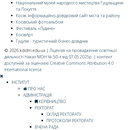
Національний музей народного мистецтва Гуцульщини
та Покуття
Косів. Інформаційно-довідковий сайт міста та району
Косівський фотоальбом
Фестиваль «Лудинє»
КосівАрт
Гуцулія - туристичний бізнес-довідник
© 2026 kdidm.edu.ua |
Ліцензія на провадження освітньої
діяльності Наказ МОН № 50-л від 07.05.2025р.
| контент
доступний за ліцензією Creative Commons Attribution 4.0
International license.
ІНСТИТУТ
ПРО НАС
АДМІНІСТРАЦІЯ
КЕРІВНИЦТВО
РЕКТОРАТ
СКЛАД РЕКТОРАТУ
ПРОТОКОЛИ РЕКТОРАТУ
ВЧЕНА РАДА