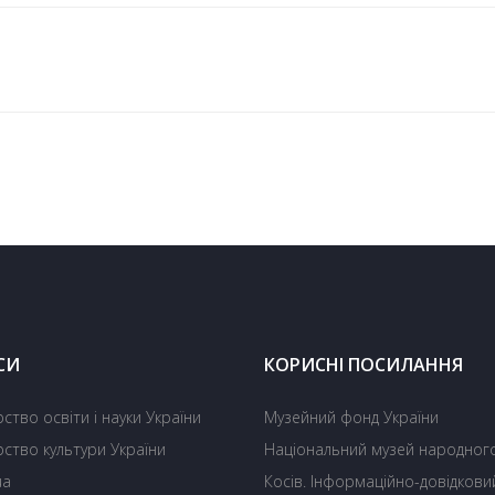
СИ
КОРИСНІ ПОСИЛАННЯ
рство освіти і науки України
Музейний фонд України
рство культури України
Національний музей народного
ua
Косів. Інформаційно-довідкови