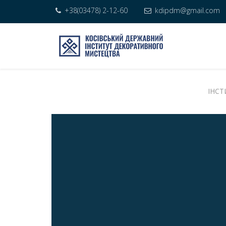
+38(03478) 2-12-60
kdipdm@gmail.com
ІНСТ