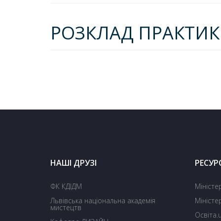
РОЗКЛАД ПРАКТИК
НАШІ ДРУЗІ
РЕСУР
ФК КДІДМ
Міністе
Львівська національна академія
Міністе
мистецтв
Освіта.