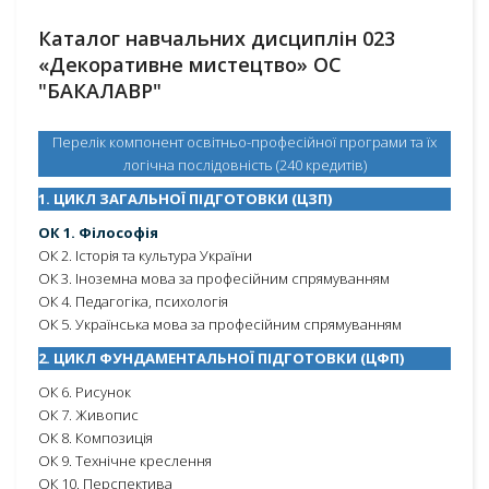
Каталог навчальних дисциплін 023
«Декоративне мистецтво» ОС
"БАКАЛАВР"
Перелік компонент освітньо-професійної програми та їх
логічна послідовність (240 кредитів)
1. ЦИКЛ ЗАГАЛЬНОЇ ПІДГОТОВКИ (ЦЗП)
ОК 1. Філософія
ОК 2. Історія та культура України
ОК 3. Іноземна мова за професійним спрямуванням
ОК 4. Педагогіка, психологія
ОК 5. Українська мова за професійним спрямуванням
2. ЦИКЛ ФУНДАМЕНТАЛЬНОЇ ПІДГОТОВКИ (ЦФП)
ОК 6. Рисунок
ОК 7. Живопис
ОК 8. Композиція
ОК 9. Технічне креслення
ОК 10. Перспектива