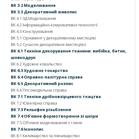
ВК 3.2 Моделювання
ВК 3.3 Декоративний живопис
ВК 4.1 3Д Моделювання
ВК 4.2 Інформаційно-комунікативні технології
ВК 4.3 Конструювання
ВК 5.1 Орнамент у декоративному мистецтві
ВК 5.2 Сучасне декоративне мистецтво
ВК 6.1 Техніки декорування тканини: вибійка, батик,
шовкодрук
ВК 6.2 Художнє ковальство
ВК 6.3 Художнє токарство
ВК 6.4 Оправно-палітурна справа
ВК 6.5 Декоративний розпис
ВК 6.6 Гіпсомодельна справа
ВК 7.1 Техніки дрібновзірцевого ткацтва
ВК 7.2 Ювелірна справа
ВК 7.3 Рельєфне різьблення
ВК 7.4 Об’ємне формотворення зі шкіри
ВК 7.5 Об’ємне моделювання з глини
ВК 7.6 Іконопис
ВК 8.1 Килимарство та ліжникарство