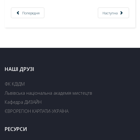
Попередня
Наступна
НАШІ ДРУЗІ
ФК КДІДМ
Львівська національна академія мистецтв
Кафедра ДИЗАЙН
ЄВРОРЕГІОН КАРПАТИ-УКРАЇНА
РЕСУРСИ