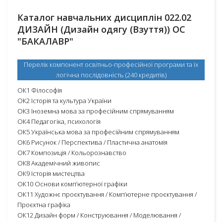
Каталог навчальних дисциплін 022.02
ДИЗАЙН (Дизайн одягу (Взуття)) ОС
"БАКАЛАВР"
Перелік компонент освітньо-професійної програми та їх
логічна послідовність (240 кредитів)
ОК1 Філософія
ОК2 Історія та культура України
ОК3 Іноземна мова за професійним спрямуванням
ОК4 Педагогіка, психологія
ОК5 Українська мова за професійним спрямуванням
ОК6 Рисунок / Перспектива / Пластична анатомія
ОК7 Композиція / Кольорознавство
ОК8 Академічний живопис
ОК9 Історія мистецтва
ОК10 Основи комп’ютерної графіки
ОК11 Художнє проєктування / Комп’ютерне проєктування /
Проєктна графіка
ОК12 Дизайн форм / Конструювання / Моделювання /