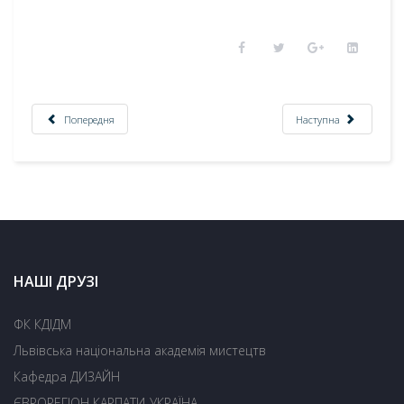
Попередня
Наступна
НАШІ ДРУЗІ
ФК КДІДМ
Львівська національна академія мистецтв
Кафедра ДИЗАЙН
ЄВРОРЕГІОН КАРПАТИ-УКРАЇНА