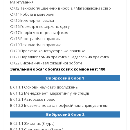
Макетування
ОК13 Технологія швейних виробів / Матеріалознавство
ОК14 Робота в матеріалі
ОК15 Інженерна графіка
ОК16 Геометрія поверхонь одягу
ОК17 Історія мистецтва за фахом
ОК18 Етнографічна практика
ОК19 Технологічна практика
ОК20 Проєктно-конструкторська практика
ОК21 Переддипломна практика / Педагогічна практика
ОК22 Виконання кваліфікаційної роботи
Загальний обсяг обов'язкових компонент: 180
Вибірковий блок 1
ВК 1.1.1 Основи наукових досліджень
ВК 1.1.2 Менеджмент і маркетинг у мистецтві
ВК 1.2.1 Авторське право
ВК 1.2.2 Іноземна мова за професійним спрямуванням
Вибірковий блок 2
ВК 2.1.1 Живопис (3 курс)
ВК 2.1.2 Спецживопис (3 курс)