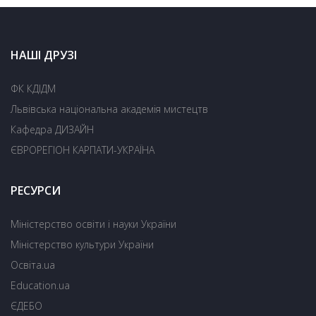
НАШІ ДРУЗІ
ФК КДІДМ
Львівська національна академія мистецтв
Кафедра ДИЗАЙН
ЄВРОРЕГІОН КАРПАТИ-УКРАЇНА
РЕСУРСИ
Міністерство освіти і науки України
Міністерство культури України
Освіта.ua
Education.ua
ЄДЕБО