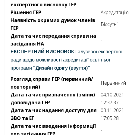
-
експертного висновку ГЕР
Рішення ГЕР
Акредитацію
Наявність окремих думок членів
Відсутні
ГЕР
Дата та час передання справи на
-
засідання НА
ЕКСПЕРТНИЙ ВИСНОВОК
Галузевої експертної
ради щодо можливості акредитації освітньої
програми
"Дизайн одягу (взуття)"
Розгляд справи ГЕР (первинний/
Первинний
повторний)
Дата та час призначення (зміни)
04.10.2021
доповідача ГЕР
12:37:37
Дата та час надання доступу для
03.11.2021
ЗВО та ЕГ
17:05:28
Дата та час введення інформації
-
про засідання ГЕР