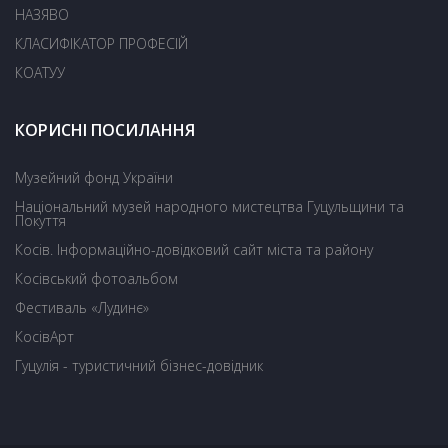
НАЗЯВО
КЛАСИФІКАТОР ПРОФЕСІЙ
КОАТУУ
КОРИСНІ ПОСИЛАННЯ
Музейний фонд України
Національний музей народного мистецтва Гуцульщини та
Покуття
Косів. Інформаційно-довідковий сайт міста та району
Косівський фотоальбом
Фестиваль «Лудинє»
КосівАрт
Гуцулія - туристичний бізнес-довідник