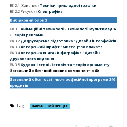
ВК 2.1 Живопис /
Техніки прикладної графіки
ВК 2.2 Рисунок /
Спецграфіка
Вибірковий блок 3
ВК 3.1
Анімаційні технології
/
Технології мультимедіа
/
Теорія реклами
ВК 3.2
Додрукарська підготовка
/
Дизайн інтерфейсів
ВК 3.3
Авторський шрифт
/
Мистецтво плаката
ВК 3.4
Авторська книга
/
Інфографіка
/
Дизайн
друкованого видання
ВК 3.5
Художні стилі
/
Історія та теорія орнаменту
Загальний обсяг вибіркових компонентів 60
Загальний обсяг освітньо-професійної програми 240
кредитів
Tags:
НАВЧАЛЬНИЙ ПРОЦЕС