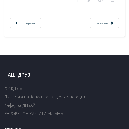
Попередня
Наступна
НАШІ ДРУЗІ
ФК КДІДМ
Львівська національна академія мистецтв
Кафедра ДИЗАЙН
ЄВРОРЕГІОН КАРПАТИ-УКРАЇНА