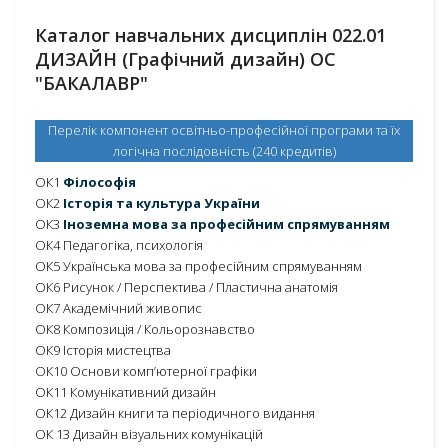
Каталог навчальних дисциплін 022.01
ДИЗАЙН (Графічний дизайн) ОС
"БАКАЛАВР"
Перелік компонент освітньо-професійної програми та їх
логічна послідовність (240 кредитів)
ОК1
Філософія
ОК2
Історія та культура України
ОК3
Іноземна мова за професійним спрямуванням
ОК4 Педагогіка, психологія
ОК5 Українська мова за професійним спрямуванням
ОК6 Рисунок / Перспектива / Пластична анатомія
ОК7 Академічний живопис
ОК8 Композиція / Кольорознавство
ОК9 Історія мистецтва
ОК10 Основи комп’ютерної графіки
ОК11 Комунікативний дизайн
ОК12 Дизайн книги та періодичного видання
ОК 13 Дизайн візуальних комунікацій