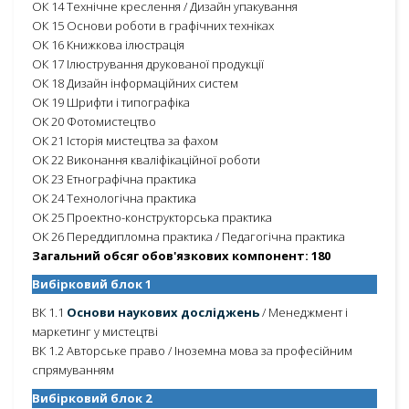
ОК 14 Технічне креслення / Дизайн упакування
ОК 15 Основи роботи в графічних техніках
ОК 16 Книжкова ілюстрація
ОК 17 Ілюстрування друкованої продукції
ОК 18 Дизайн інформаційних систем
ОК 19 Шрифти і типографіка
ОК 20 Фотомистецтво
ОК 21 Історія мистецтва за фахом
ОК 22 Виконання кваліфікаційної роботи
ОК 23 Етнографічна практика
ОК 24 Технологічна практика
ОК 25 Проектно-конструкторська практика
ОК 26 Переддипломна практика / Педагогічна практика
Загальний обсяг обов'язкових компонент: 180
Вибірковий блок 1
ВК 1.1
Основи наукових досліджень
/ Менеджмент і
маркетинг у мистецтві
ВК 1.2 Авторське право / Іноземна мова за професійним
спрямуванням
Вибірковий блок 2