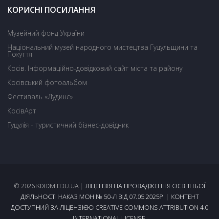
КОРИСНІ ПОСИЛАННЯ
Музейний фонд України
Національний музей народного мистецтва Гуцульщини та
Покуття
Косів. Інформаційно-довідковий сайт міста та району
Косівський фотоальбом
Фестиваль «Лудинє»
КосівАрт
Гуцулія - туристичний бізнес-довідник
© 2026 KDIDM.EDU.UA |
ЛІЦЕНЗІЯ НА ПРОВАДЖЕННЯ ОСВІТНЬОЇ
ДІЯЛЬНОСТІ НАКАЗ МОН № 50-Л ВІД 07.05.2025Р.
| КОНТЕНТ
ДОСТУПНИЙ ЗА ЛІЦЕНЗІЄЮ CREATIVE COMMONS ATTRIBUTION 4.0
INTERNATIONAL LICENSE.