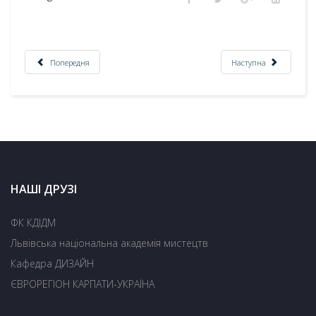
Попередня
Наступна
НАШІ ДРУЗІ
ФК КДІДМ
Львівська національна академія мистецтв
Кафедра ДИЗАЙН
ЄВРОРЕГІОН КАРПАТИ-УКРАЇНА