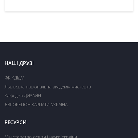
НАШІ ДРУЗІ
ФК КДІДМ
Львівська національна академія мистецтв
Кафедра ДИЗАЙН
ЄВРОРЕГІОН КАРПАТИ-УКРАЇНА
РЕСУРСИ
Міністерство освіти і науки України