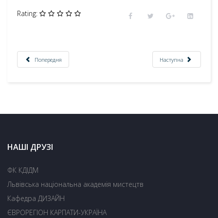
Rating:
Попередня
Наступна
НАШІ ДРУЗІ
ФК КДІДМ
Львівська національна академія мистецтв
Кафедра ДИЗАЙН
ЄВРОРЕГІОН КАРПАТИ-УКРАЇНА