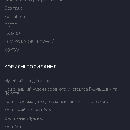
Освіта.ua
Education.ua
ЄДЕБО
НАЗЯВО
КЛАСИФІКАТОР ПРОФЕСІЙ
КОАТУУ
КОРИСНІ ПОСИЛАННЯ
Музейний фонд України
Національний музей народного мистецтва Гуцульщини та
Покуття
Косів. Інформаційно-довідковий сайт міста та району
Косівський фотоальбом
Фестиваль «Лудинє»
КосівАрт