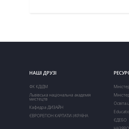
НАШІ ДРУЗІ
РЕСУР
ФК КДІДМ
Міністе
Львівська національна академія
Міністе
мистецтв
Освіта.
Кафедра ДИЗАЙН
Educati
ЄВРОРЕГІОН КАРПАТИ-УКРАЇНА
ЄДЕБО
НАЗЯВ