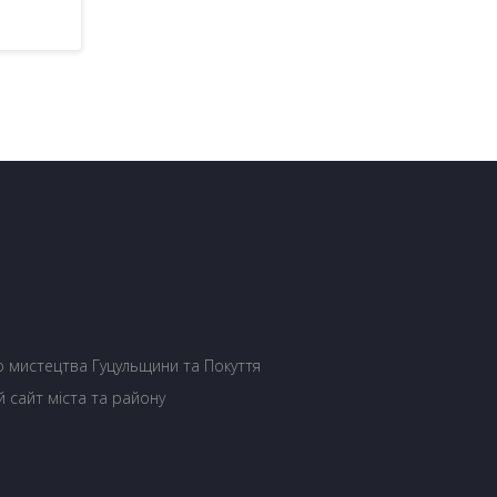
 мистецтва Гуцульщини та Покуття
й сайт міста та району