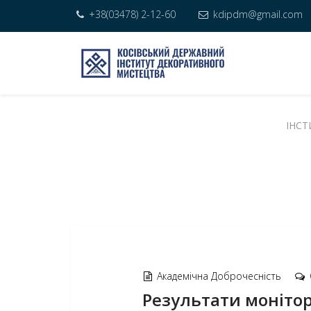
+38(03478) 2-12-60
kdipdm@gmail.com
ІНСТ
Академічна Доброчесність
Результати монітор