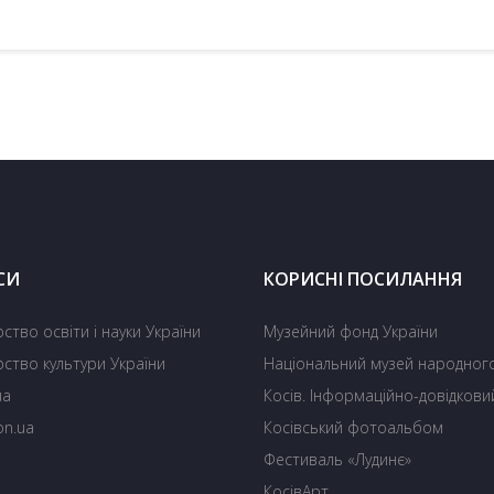
СИ
КОРИСНІ ПОСИЛАННЯ
рство освіти і науки України
Музейний фонд України
рство культури України
Національний музей народного
ua
Косів. Інформаційно-довідкови
on.ua
Косівський фотоальбом
Фестиваль «Лудинє»
О
КосівАрт