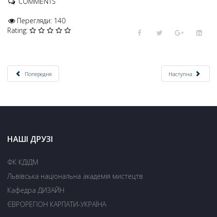
COMMENTS
Перегляди: 140
Rating:
Попередня
Наступна
НАШІ ДРУЗІ
ФК КДІДМ
Львівська національна академія мистецтв
Кафедра ДИЗАЙН
ЄВРОРЕГІОН КАРПАТИ-УКРАЇНА