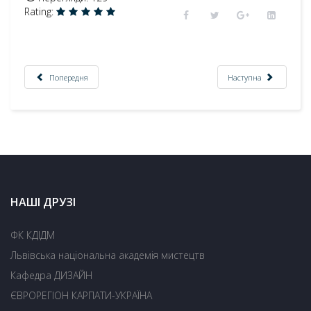
Rating:
Попередня
Наступна
НАШІ ДРУЗІ
ФК КДІДМ
Львівська національна академія мистецтв
Кафедра ДИЗАЙН
ЄВРОРЕГІОН КАРПАТИ-УКРАЇНА