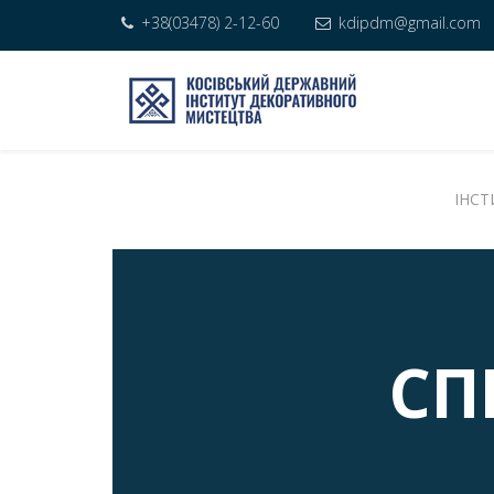
+38(03478) 2-12-60
kdipdm@gmail.com
ІНСТ
СП