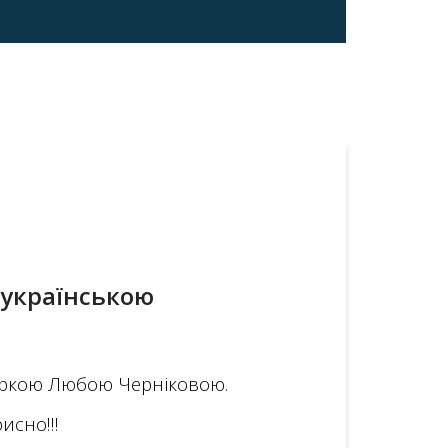
 українською
неркою Любою Черніковою.
исно!!!