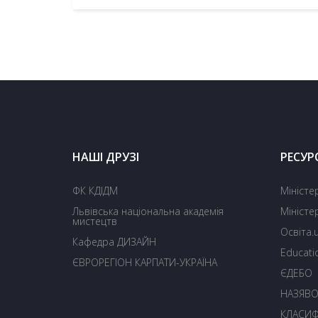
НАШІ ДРУЗІ
РЕСУР
ФК КДІДМ
Міністе
Львівська національна академія
Міністе
мистецтв
Освіта.
Кафедра ДИЗАЙН
Educati
ЄВРОРЕГІОН КАРПАТИ-УКРАЇНА
ЄДЕБО
НАЗЯВ
КЛАСИФ