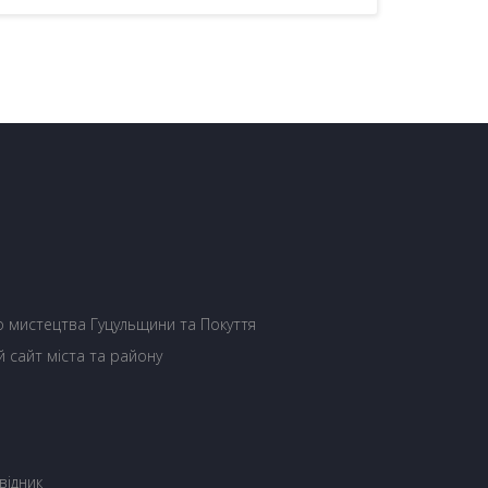
 мистецтва Гуцульщини та Покуття
й сайт міста та району
відник