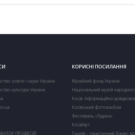
СИ
КОРИСНІ ПОСИЛАННЯ
рство освіти і науки України
Музейний фонд України
рство культури України
Національний музей народного
ua
Косів. Інформаційно-довідкови
on.ua
Косівський фотоальбом
Фестиваль «Лудинє»
О
КосівАрт
ІКАТОР ПРОФЕСІЙ
Гуцулія - туристичний бізнес-до