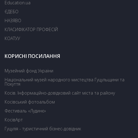
Education.ua
ЄДЕБО
НАЗЯВО
КЛАСИФІКАТОР ПРОФЕСІЙ
КОАТУУ
КОРИСНІ ПОСИЛАННЯ
Музейний фонд України
Національний музей народного мистецтва Гуцульщини та
Покуття
Косів. Інформаційно-довідковий сайт міста та району
Косівський фотоальбом
Фестиваль «Лудинє»
КосівАрт
Гуцулія - туристичний бізнес-довідник