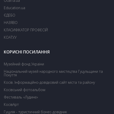
Освіта.ua
Education.ua
ЄДЕБО
НАЗЯВО
КЛАСИФІКАТОР ПРОФЕСІЙ
КОАТУУ
КОРИСНІ ПОСИЛАННЯ
Музейний фонд України
Національний музей народного мистецтва Гуцульщини та
Покуття
Косів. Інформаційно-довідковий сайт міста та району
Косівський фотоальбом
Фестиваль «Лудинє»
КосівАрт
Гуцулія - туристичний бізнес-довідник