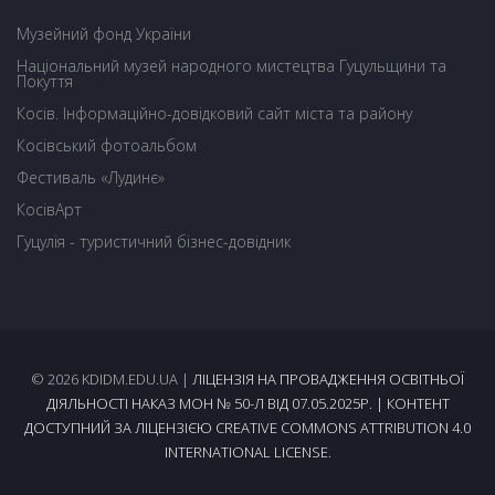
Музейний фонд України
Національний музей народного мистецтва Гуцульщини та
Покуття
Косів. Інформаційно-довідковий сайт міста та району
Косівський фотоальбом
Фестиваль «Лудинє»
КосівАрт
Гуцулія - туристичний бізнес-довідник
© 2026 KDIDM.EDU.UA |
ЛІЦЕНЗІЯ НА ПРОВАДЖЕННЯ ОСВІТНЬОЇ
ДІЯЛЬНОСТІ НАКАЗ МОН № 50-Л ВІД 07.05.2025Р.
| КОНТЕНТ
ДОСТУПНИЙ ЗА ЛІЦЕНЗІЄЮ CREATIVE COMMONS ATTRIBUTION 4.0
INTERNATIONAL LICENSE.