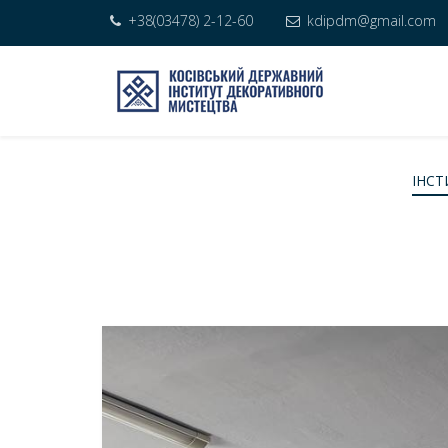
+38(03478) 2-12-60
kdipdm@gmail.com
ІНСТ