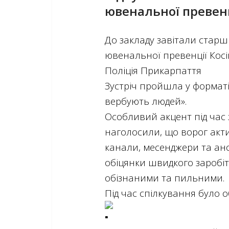
ювенальної превенц
До закладу завітали старш
ювенальної превенції Косі
Поліція Прикарпаття
Зустріч пройшла у форматі 
вербують людей».
Особливий акцент під час 
наголосили, що ворог акти
канали, месенджери та ано
обіцянки швидкого заробі
обізнаними та пильними.
Під час спілкування було 