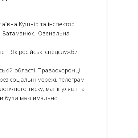
лаївна Кушнір та інспектор
вна Ватаманюк. Ювенальна
еті. Як російські спецслужби
ській області. Правоохоронці
ез соціальні мережі, телеграм
гічного тиску, маніпуляції та
ти були максимально