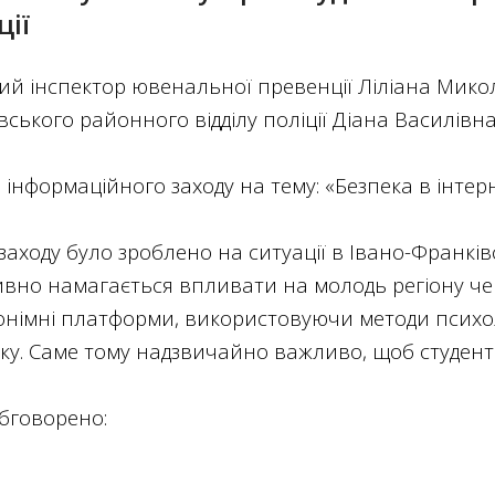
ії
ий інспектор ювенальної превенції Ліліана Мико
вського районного відділу поліції Діана Василі
інформаційного заходу на тему: «Безпека в інтерн
заходу було зроблено на ситуації в Івано-Франків
вно намагається впливати на молодь регіону чер
німні платформи, використовуючи методи психоло
тку. Саме тому надзвичайно важливо, щоб студен
обговорено: