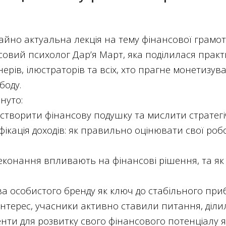
чайно актуальна лекція на тему фінансової грамот
совий психолог Дар’я Март, яка поділилася прак
нерів, ілюстраторів та всіх, хто прагне монетизув
боду.
януто:
створити фінансову подушку та мислити стратегі
ікація доходів: як правильно оцінювати свої роб
реконання впливають на фінансові рішення, та я
ва особистого бренду як ключ до стабільного приб
інтерес, учасники активно ставили питання, діл
нти для розвитку свого фінансового потенціалу я