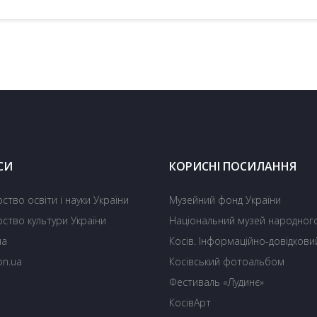
СИ
КОРИСНІ ПОСИЛАННЯ
рство освіти і науки України
Музейний фонд України
рство культури України
Національний музей народного
ua
Косів. Інформаційно-довідкови
on.ua
Косівський фотоальбом
Фестиваль «Лудинє»
О
КосівАрт