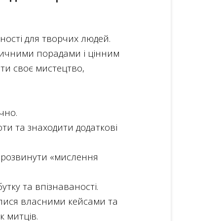
ності для творчих людей.
тичними порадами і цінним
ати своє мистецтво,
чно.
оти та знаходити додаткові
к розвинути «мислення
утку та впізнаваності.
илися власними кейсами та
к митців.