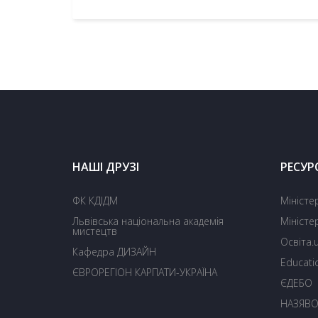
НАШІ ДРУЗІ
РЕСУР
ФК КДІДМ
Міністе
Львівська національна академія
Міністе
мистецтв
Освіта.
Кафедра ДИЗАЙН
Educati
ЄВРОРЕГІОН КАРПАТИ-УКРАЇНА
ЄДЕБО
НАЗЯВ