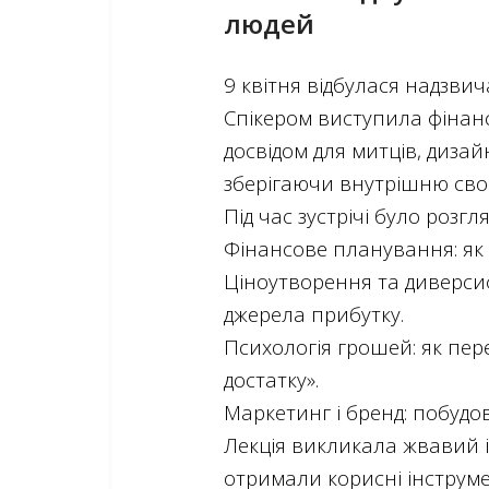
людей
9 квітня відбулася надзви
Спікером виступила фінан
досвідом для митців, дизай
зберігаючи внутрішню сво
Під час зустрічі було розгл
Фінансове планування: як 
Ціноутворення та диверсиф
джерела прибутку.
Психологія грошей: як пе
достатку».
Маркетинг і бренд: побудо
Лекція викликала жвавий 
отримали корисні інструме