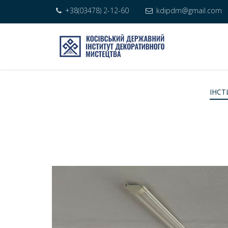
+38(03478) 2-12-60
kdipdm@gmail.com
ІНСТ