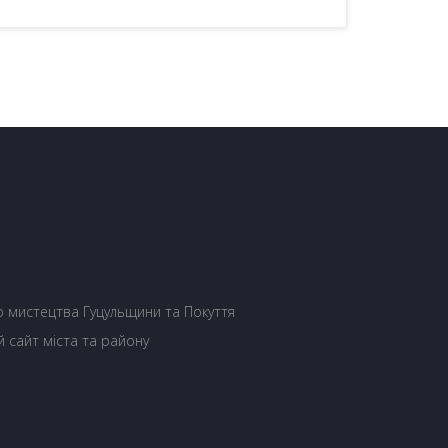
 мистецтва Гуцульщини та Покуття
й сайт міста та району