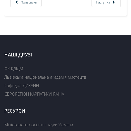
Попередня
Наступна
НАШІ ДРУЗІ
ФК КДІДМ
Львівська національна академія мистецтв
Кафедра ДИЗАЙН
ЄВРОРЕГІОН КАРПАТИ-УКРАЇНА
РЕСУРСИ
Міністерство освіти і науки України