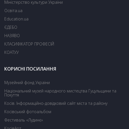
Міністерство культури України
Освіта.ua
Education.ua
ЄДЕБО
НАЗЯВО
КЛАСИФІКАТОР ПРОФЕСІЙ
КОАТУУ
КОРИСНІ ПОСИЛАННЯ
Музейний фонд України
Національний музей народного мистецтва Гуцульщини та
Покуття
Косів. Інформаційно-довідковий сайт міста та району
Косівський фотоальбом
Фестиваль «Лудинє»
КосівАрт