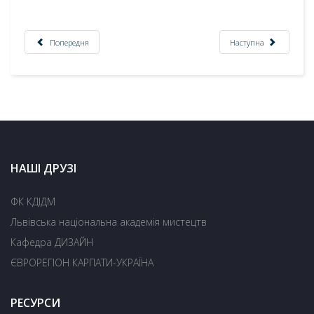
Попередня
Наступна
НАШІ ДРУЗІ
ФК КДІДМ
Львівська національна академія мистецтв
Кафедра ДИЗАЙН
ЄВРОРЕГІОН КАРПАТИ-УКРАЇНА
РЕСУРСИ