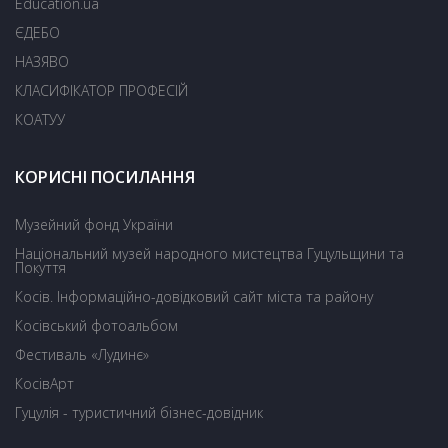
Education.ua
ЄДЕБО
НАЗЯВО
КЛАСИФІКАТОР ПРОФЕСІЙ
КОАТУУ
КОРИСНІ ПОСИЛАННЯ
Музейний фонд України
Національний музей народного мистецтва Гуцульщини та
Покуття
Косів. Інформаційно-довідковий сайт міста та району
Косівський фотоальбом
Фестиваль «Лудинє»
КосівАрт
Гуцулія - туристичний бізнес-довідник