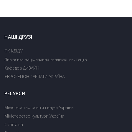
НАШІ ДРУЗІ
ФК КДІДМ
Львівська національна академія мистецтв
Кафедра ДИЗАЙН
ЄВРОРЕГІОН КАРПАТИ-УКРАЇНА
РЕСУРСИ
Міністерство освіти і науки України
Міністерство культури України
Освіта.ua