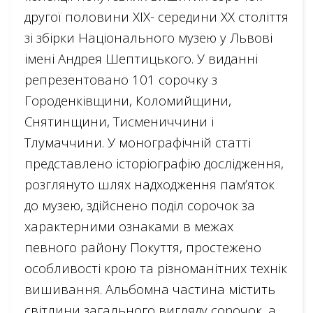
другої половини ХІХ- середини ХХ століття
зі збірки Національного музею у Львові
імені Андрея Шептицького. У виданні
репрезентовано 101 сорочку з
Городенківщини, Коломийщини,
Снятинщини, Тисмениччини і
Тлумаччини. У монографічній статті
представлено історіографію дослідження,
розглянуто шлях надходження пам’яток
до музею, здійснено поділ сорочок за
характерними ознаками в межах
певного району Покуття, простежено
особливості крою та різноманітних технік
вишивання. Альбомна частина містить
світлини загального вигляду сорочок, а