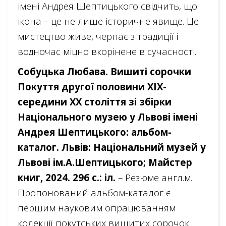
імені Андрея Шептицького свідчить, що
ікона – це не лише історичне явище. Це
мистецтво живе, черпає з традиції і
водночас міцно вкорінене в сучасності.
Собуцька Любава. Вишиті сорочки
Покуття другої половини ХІХ-
середини ХХ століття зі збірки
Національного музею у Львові імені
Андрея Шептицького: альбом-
каталог. Львів: Національний музей у
Львові ім.А.Шептицького; Майстер
книг, 2024. 296 с.: іл.
– Резюме англ.м.
Пропонований альбом-каталог є
першим науковим опрацюванням
колекції покутських вишитих сорочок