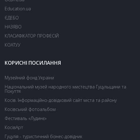
Education.ua
ЄДЕБО
НАЗЯВО
КЛАСИФІКАТОР ПРОФЕСІЙ
КОАТУУ
КОРИСНІ ПОСИЛАННЯ
Музейний фонд України
Національний музей народного мистецтва Гуцульщини та
Покуття
Косів. Інформаційно-довідковий сайт міста та району
Косівський фотоальбом
Фестиваль «Лудинє»
КосівАрт
Гуцулія - туристичний бізнес-довідник