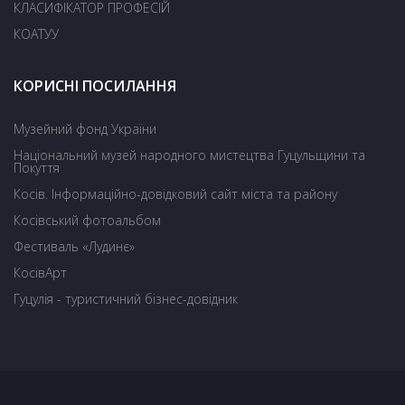
КЛАСИФІКАТОР ПРОФЕСІЙ
КОАТУУ
КОРИСНІ ПОСИЛАННЯ
Музейний фонд України
Національний музей народного мистецтва Гуцульщини та
Покуття
Косів. Інформаційно-довідковий сайт міста та району
Косівський фотоальбом
Фестиваль «Лудинє»
КосівАрт
Гуцулія - туристичний бізнес-довідник