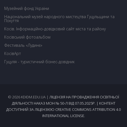
Музейний фонд України
Національний музей народного мистецтва Гуцульщини та
Покуття
Косів. Інформаційно-довідковий сайт міста та району
Косівський фотоальбом
Фестиваль «Лудинє»
КосівАрт
Гуцулія - туристичний бізнес-довідник
© 2026 KDIDM.EDU.UA |
ЛІЦЕНЗІЯ НА ПРОВАДЖЕННЯ ОСВІТНЬОЇ
ДІЯЛЬНОСТІ НАКАЗ МОН № 50-Л ВІД 07.05.2025Р.
| КОНТЕНТ
ДОСТУПНИЙ ЗА ЛІЦЕНЗІЄЮ CREATIVE COMMONS ATTRIBUTION 4.0
INTERNATIONAL LICENSE.