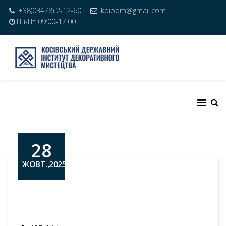
+38(03478) 2-12-60
kdipdm@gmail.com
Пн-Пт 09:00-17:00
28
ЖОВТ.,2025