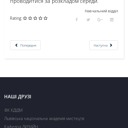
проводитися за розкладом середи.
На
вчальний відділ
Rating:
Попередня
Наступна
НАШІ ДРУЗІ
ФК КДІДМ
Львівська національна академія мистецтв
Кафедра ДИЗАЙН