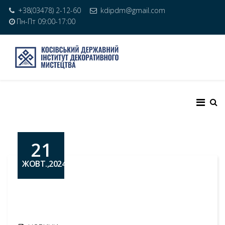
+38(03478) 2-12-60
kdipdm@gmail.com
Пн-Пт 09:00-17:00
21
ЖОВТ.,2024