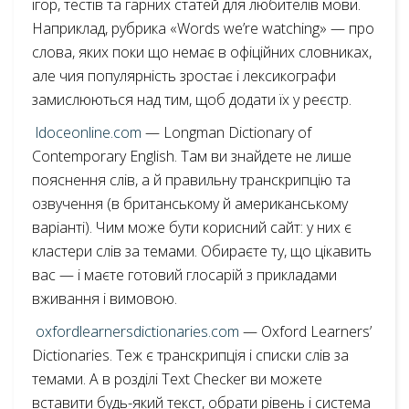
ігор, тестів та гарних статей для любителів мови.
Наприклад, рубрика «Words we’re watching» — про
слова, яких поки що немає в офіційних словниках,
але чия популярність зростає і лексикографи
замислюються над тим, щоб додати їх у реєстр.
ldoceonline.com
— Longman Dictionary of
Contemporary English. Там ви знайдете не лише
пояснення слів, а й правильну транскрипцію та
озвучення (в британському й американському
варіанті). Чим може бути корисний сайт: у них є
кластери слів за темами. Обираєте ту, що цікавить
вас — і маєте готовий глосарій з прикладами
вживання і вимовою.
oxfordlearnersdictionaries.com
— Oxford Learners’
Dictionaries. Теж є транскрипція і списки слів за
темами. А в розділі Text Checker ви можете
вставити будь-який текст, обрати рівень і система