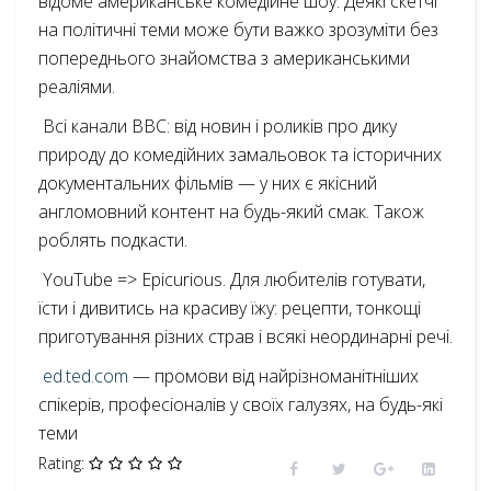
відоме американське комедійне шоу. Деякі скетчі
на політичні теми може бути важко зрозуміти без
попереднього знайомства з американськими
реаліями.
Всі канали BBC: від новин і роликів про дику
природу до комедійних замальовок та історичних
документальних фільмів — у них є якісний
англомовний контент на будь-який смак. Також
роблять подкасти.
YouTube => Epicurious. Для любителів готувати,
їсти і дивитись на красиву їжу: рецепти, тонкощі
приготування різних страв і всякі неординарні речі.
ed.ted.com
— промови від найрізноманітніших
спікерів, професіоналів у своїх галузях, на будь-які
теми
Rating: