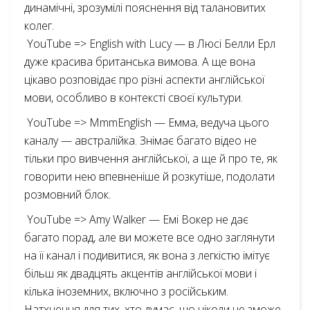
динамічні, зрозумілі пояснення від талановитих
колег.
YouTube => English with Lucy — в Люсі Белли Ерл
дуже красива британська вимова. А ще вона
цікаво розповідає про різні аспекти англійської
мови, особливо в контексті своєї культури.
YouTube => MmmEnglish — Емма, ведуча цього
каналу — австралійка. Знімає багато відео не
тільки про вивчення англійської, а ще й про те, як
говорити нею впевненіше й розкутіше, подолати
розмовний блок.
YouTube => Amy Walker — Емі Вокер не дає
багато порад, але ви можете все одно заглянути
на її канал і подивитися, як вона з легкістю імітує
більш як двадцять акцентів англійської мови і
кілька іноземних, включно з російським.
Натхнення для тих, хто думає, що ніколи не зможе