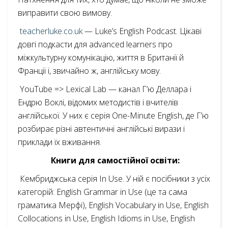
виправити свою вимову.
teacherluke.co.uk
— Luke’s English Podcast. Цікаві
довгі подкасти для advanced learners про
міжкультурну комунікацію, життя в Британії й
Франції і, звичайно ж, англійську мову.
YouTube => Lexical Lab — канал Г’ю Деллара і
Ендрю Воклі, відомих методистів і вчителів
англійської. У них є серія One-Minute English, де Г’ю
розбирає різні автентичні англійські вирази і
приклади їх вживання.
Книги для самостійної освіти:
Кембриджська серія In Use. У ній є посібники з усіх
категорій: English Grammar in Use (це та сама
граматика Мерфі), English Vocabulary in Use, English
Collocations in Use, English Idioms in Use, English