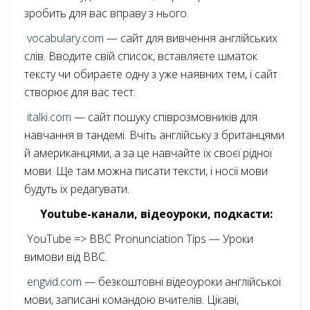
зробить для вас вправу з нього.
vocabulary.com
— сайт для вивчення англійських
слів. Вводите свій список, вставляєте шматок
тексту чи обираєте одну з уже наявних тем, і сайт
створює для вас тест.
italki.com
— сайт пошуку співрозмовників для
навчання в тандемі. Вчіть англійську з британцями
й американцями, а за це навчайте їх своєї рідної
мови. Ще там можна писати тексти, і носії мови
будуть їх редагувати.
Youtube-канали, відеоуроки, подкасти:
YouTube => BBC Pronunciation Tips — Уроки
вимови від BBC.
engvid.com
— безкоштовні відеоуроки англійської
мови, записані командою вчителів. Цікаві,