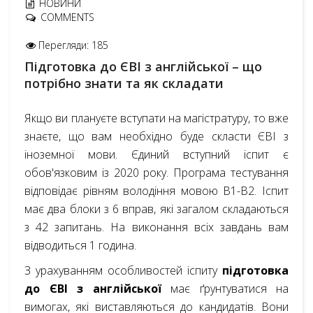
НОВИНИ
COMMENTS
Перегляди: 185
Підготовка до ЄВІ з англійської – що
потрібно знати та як складати
Якщо ви плануєте вступати на магістратуру, то вже
знаєте, що вам необхідно буде скласти ЄВІ з
іноземної мови. Єдиний вступний іспит є
обов'язковим із 2020 року. Програма тестування
відповідає рівням володіння мовою В1-В2. Іспит
має два блоки з 6 вправ, які загалом складаються
з 42 запитань. На виконання всіх завдань вам
відводиться 1 година.
З урахуванням особливостей іспиту
підготовка
до ЄВІ з англійської
має ґрунтуватися на
вимогах, які виставляються до кандидатів. Вони