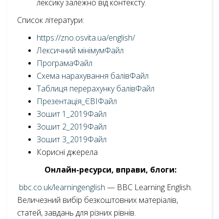
лексику залежно від контексту.
Список літератури:
https://zno.osvita.ua/english/
Лексичний мінімумФайл
ПрограмаФайл
Схема нарахування балівФайл
Таблиця перерахунку балівФайл
Презентація_ЄВІФайл
Зошит 1_2019Файл
Зошит 2_2019Файл
Зошит 3_2019Файл
Корисні джерела
Онлайн-ресурси, вправи, блоги:
bbc.co.uk/learningenglish
— BBC Learning English.
Величезний вибір безкоштовних матеріалів,
статей, завдань для різних рівнів.