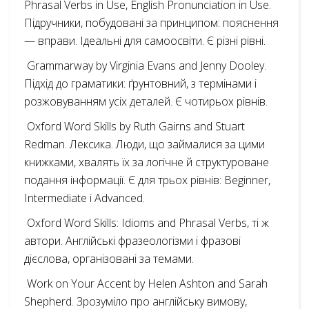
Phrasal Verbs in Use, English Pronunciation in Use.
Підручники, побудовані за принципом: пояснення
— вправи. Ідеальні для самоосвіти. Є різні рівні.
Grammarway by Virginia Evans and Jenny Dooley.
Підхід до граматики: ґрунтовний, з термінами і
розжовуванням усіх деталей. Є чотирьох рівнів.
Oxford Word Skills by Ruth Gairns and Stuart
Redman. Лексика. Люди, що займалися за цими
книжками, хвалять їх за логічне й структуроване
подання інформації. Є для трьох рівнів: Beginner,
Intermediate і Advanced.
Oxford Word Skills: Idioms and Phrasal Verbs, ті ж
автори. Англійські фразеологізми і фразові
дієслова, організовані за темами.
Work on Your Accent by Helen Ashton and Sarah
Shepherd. Зрозуміло про англійську вимову,