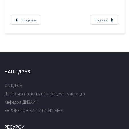
Попередня
Наступна
НАШІ ДРУЗІ
ФК КДІДМ
Львівська національна академія мистецтв
Кафедра ДИЗАЙН
ЄВРОРЕГІОН КАРПАТИ-УКРАЇНА
РЕСУРСИ