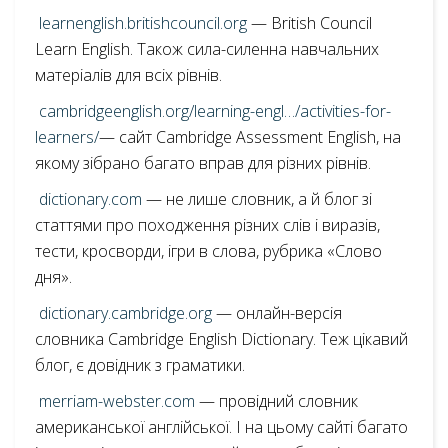
learnenglish.britishcouncil.org
— British Council
Learn English. Також сила-силенна навчальних
матеріалів для всіх рівнів.
cambridgeenglish.org/learning-engl…/activities-for-
learners/
— сайт Cambridge Assessment English, на
якому зібрано багато вправ для різних рівнів.
dictionary.com
— не лише словник, а й блог зі
статтями про походження різних слів і виразів,
тести, кросворди, ігри в слова, рубрика «Слово
дня».
dictionary.cambridge.org
— онлайн-версія
словника Cambridge English Dictionary. Теж цікавий
блог, є довідник з граматики.
merriam-webster.com
— провідний словник
американської англійської. І на цьому сайті багато