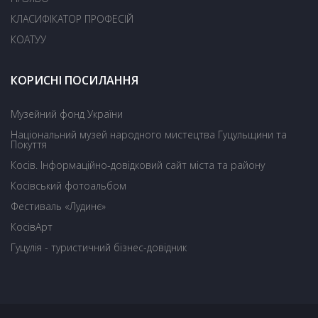
КЛАСИФІКАТОР ПРОФЕСІЙ
КОАТУУ
КОРИСНІ ПОСИЛАННЯ
Музейний фонд України
Національний музей народного мистецтва Гуцульщини та
Покуття
Косів. Інформаційно-довідковий сайт міста та району
Косівський фотоальбом
Фестиваль «Лудинє»
КосівАрт
Гуцулія - туристичний бізнес-довідник