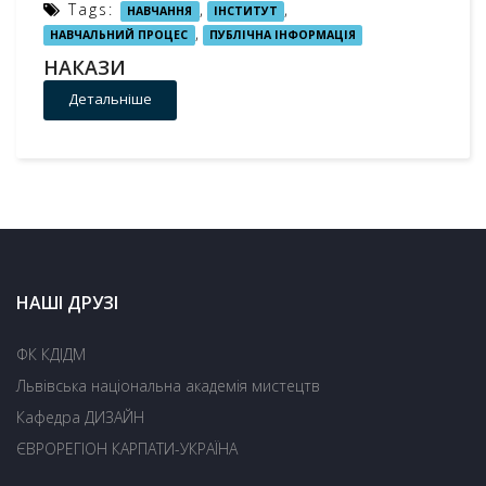
Tags:
,
,
НАВЧАННЯ
ІНСТИТУТ
,
НАВЧАЛЬНИЙ ПРОЦЕС
ПУБЛІЧНА ІНФОРМАЦІЯ
НАКАЗИ
Детальніше
НАШІ ДРУЗІ
ФК КДІДМ
Львівська національна академія мистецтв
Кафедра ДИЗАЙН
ЄВРОРЕГІОН КАРПАТИ-УКРАЇНА