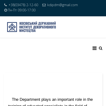
+38(03478) 2-12-60
kdipdm@gmail.com
Пн-Пт 09:00-17:00
The Department plays an important role in the